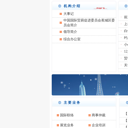
机构介绍
大事记
·
前
中国国际贸易促进委员会蕉城区委
·
上
员会简介
·
白
领导简介
·
约
综合办公室
·
小
·
1
·
贸
·
关
主要业务
【
国际联络
商事仲裁
【
展览业务
企业培训
【