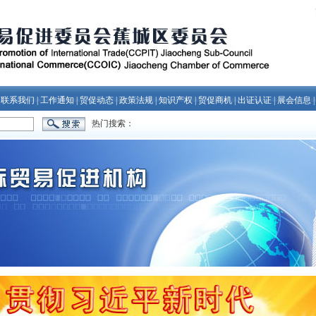
|
联系我们
|
工作通知
|
贸促动态
|
政策法规
|
知识产权
|
贸促商机
|
出证认证
|
展会信息
热门搜索：