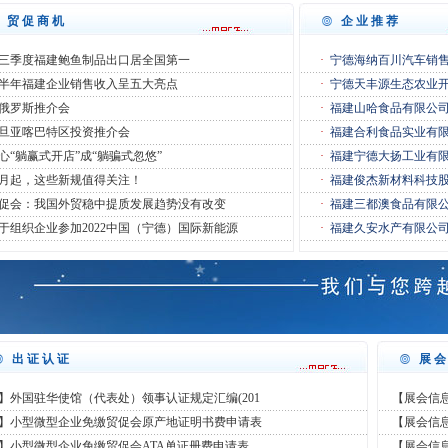
贸促商机
企业推荐
三季度福建鲍鱼制品出口居全国第一
·
宁德海纳百川汽车销
半年福建企业销售收入呈五大亮点
·
宁德天丰源生态农业
俄罗斯推介会
·
福建山哈食品有限公
旦亚喀巴特区投资推介会
·
福建合利食品实业有
心“躺赢式开店”成“躺骗式忽悠”
·
福建宁德大扬工业有
2月起，这些新规值得关注！
·
福建俊杰新材料科技
促会：我国外贸稳中提质发展趋势没有改变
·
福建三都澳食品有限
于组织企业参加2022中国（宁德）国际新能源
·
福建久安水产有限公
出证认证
展
】外国驻华使馆（代表处）领事认证规定汇编(201
【展会信息
】小型微型企业免缴贸促会原产地证明书费申请表
【展会信息
】小型微型企业免缴贸促会ATA单证册费申请表
【展会信息