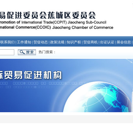
|
联系我们
|
工作通知
|
贸促动态
|
政策法规
|
知识产权
|
贸促商机
|
出证认证
|
展会信息
热门搜索：