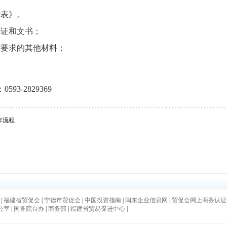
请表》。
单证和文书；
馆要求的其他材料；
3-2829369
作流程
|
福建省贸促会
|
宁德市贸促会
|
中国投资指南
|
闽东企业信息网
|
贸促会网上商务认证
公室
|
国务院台办
|
商务部
|
福建省贸易促进中心
|