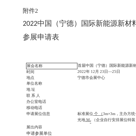
附件
2
2022中国（宁德）国际新能源新材
参展申请表
首届中国（宁德）国际新能源新
展会名称
2022年 12月 23日—25日
时间
地点
宁德市会展中心
单位名称
地
址
联
系
人
办公室电话
移动电话
申请展位信息
标准展位
个
（
3m×3m，主办方
光地
M
（企业自行安排展位特装
²
展出内容
申请参展单位