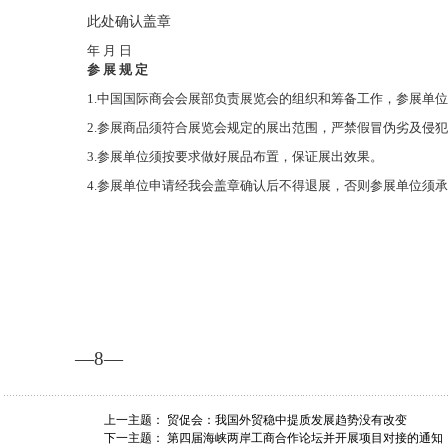
此处确认盖章
年
月
日
参
展
规
定
1.中国国际商会会展部负责展览会的组织和筹备工作，参展单
2.参展商品须符合展览会规定的展出范围，严禁假冒伪劣及侵
3.参展单位须按要求做好展品布置，保证展出效果。
4.参展单位申请经我会盖章确认后不得退展，否则参展单位须
—8—
上一主题：
贸促会：我国外贸稳中提质发展趋势没有改变
下一主题：
第四届海峡两岸工商合作论坛并开展项目对接的通知