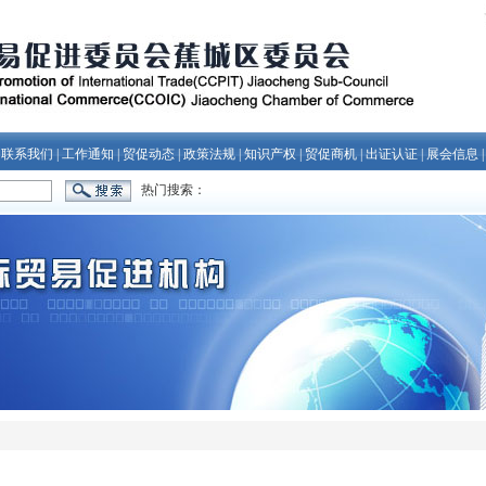
|
联系我们
|
工作通知
|
贸促动态
|
政策法规
|
知识产权
|
贸促商机
|
出证认证
|
展会信息
热门搜索：