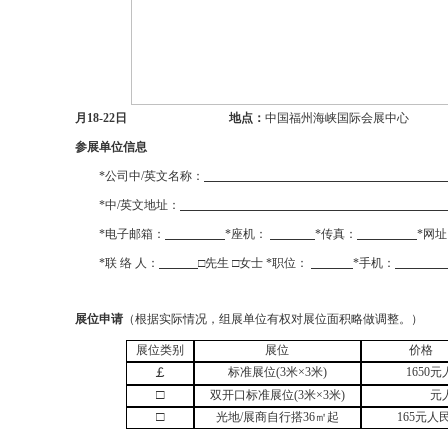
月
1
8-
2
2
日
地点：
中国福州海峡国际会展中心
参展单位信息
*
公司中
/
英文名称
：
*
中
/
英文地址：
*
电子邮箱：
*
座机：
*
传真：
*
网址
*
联 络 人：
□先生 □女士
*
职位：
*
手机：
展位申请
（根据实际情况，组展单位有权对展位面积略做调整。）
展位类别
展位
价格
￡
标准展位
(3米×3米)
1650
元
□
双开口标准展位
(3米×3米)
元
□
光地
/展商自行搭36㎡起
165
元人