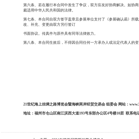
第六条、若在履行本合同中发生了争议，双方应友好协商解决。如协商
裁适用中华人民共和国的法律。
第七条、本合同自双方签字盖章且参展单位支付了《参展确认函
》所载
改、补充、变更由双方另行签订
书面协议。传真件与原件具有同等法律效力。
第八条、本合同生效后，不得因合同任何一方承办人或法定代表人的变
21世纪海上丝绸之路博览会暨海峡两岸经贸交易会 组委会 网站：www.518f
地址：福州市
仓山区南江滨西大道
193号东部办
公区
4号楼10层 联系电话：+