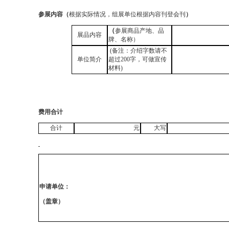
参展内容
（
根据实际情况，组展单位根据内容刊登会刊
）
（
参展商品
产地、品
展品内容
牌、名称
）
(备注：介绍字数请不
单位简介
超过200字，可
做宣传
材料
)
费用合计
合计
元
大写
申请单位：
（盖章）