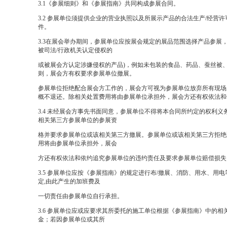
3.1
《参展细则》和《参展
指南》共同构成参展合同。
3.2
参展单位须提供企业的营业执照以及所展示产品的合法生产
/
经营许
件。
3.3
在展会举办期间，参展单位应按展会规定的展品范围选择产品参展
被司法
/
行政机关认定侵权的
或被展会方认定涉嫌侵权的产品
)
，例如未包装的食品、
药品、蚕丝被
则，展会方有权要求参展单位撤展。
参展单位拒绝配合展会方工作的，展会方可视为参展单位放弃所有现场
概不退还。除相关处置费用将由参展单位承担外，展会方还有权依法和
3.4
未经展会方事先书面同意，参展单位不得将本合同所约定的权利义
相关第三方参展单位的参展资
格并要求参展单位或该相关第三方撤展。参展单位或该相关第三方拒绝
用将由参展单位承担外，展会
方还有权依法和依约追究参展单位的违约责任及要求参展单位赔偿损失
3.5
参展单位应按《参展
指南
》的规定进行布
/
撤展、消防、用水、用电
定
,
由此产生的加班费及
一切责任由参展单位自行承担。
3.6
参展单位应或应要求其所委托的施工单位根据《参展
指南
》中的相
金；若因参展单位或其所