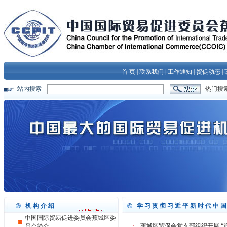
首 页
|
联系我们
|
工作通知
|
贸促动态
|
站内搜索
热门搜
机构介绍
学习贯彻习近平新时代中
中国国际贸易促进委员会蕉城区委
·
蕉城区贸促会党支部组织开展 “
员会简介