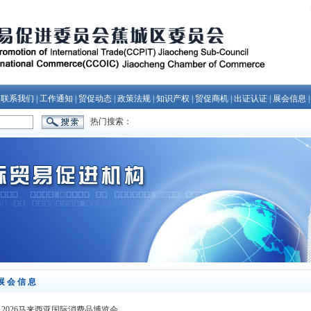
|
联系我们
|
工作通知
|
贸促动态
|
政策法规
|
知识产权
|
贸促商机
|
出证认证
|
展会信息
热门搜索：
展会信息
2026马来西亚国际消费品博览会