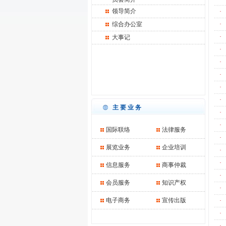
领导简介
·
综合办公室
·
·
大事记
·
·
·
·
·
主要业务
·
·
国际联络
法律服务
·
展览业务
企业培训
·
·
信息服务
商事仲裁
·
会员服务
知识产权
·
电子商务
宣传出版
·
·