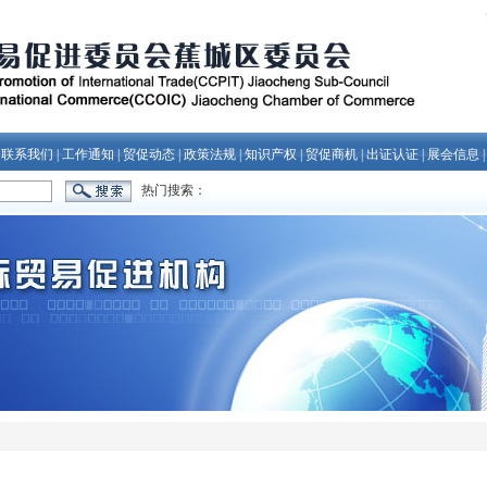
|
联系我们
|
工作通知
|
贸促动态
|
政策法规
|
知识产权
|
贸促商机
|
出证认证
|
展会信息
热门搜索：