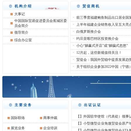
机构介绍
贸促商机
大事记
·
前三季度福建鲍鱼制品出口居全国
中国国际贸易促进委员会蕉城区委
·
上半年福建企业销售收入呈五大亮
员会简介
·
白俄罗斯推介会
领导简介
·
约旦亚喀巴特区投资推介会
综合办公室
·
小心“躺赢式开店”成“躺骗式忽悠”
·
12月起，这些新规值得关注！
·
贸促会：我国外贸稳中提质发展趋
·
关于组织企业参加2022中国（宁德
主要业务
出证认证
【】外国驻华使馆（代表处）领事认证
国际联络
商事仲裁
【】小型微型企业免缴贸促会原产
展览业务
企业培训
【】小型微型企业免缴贸促会ATA