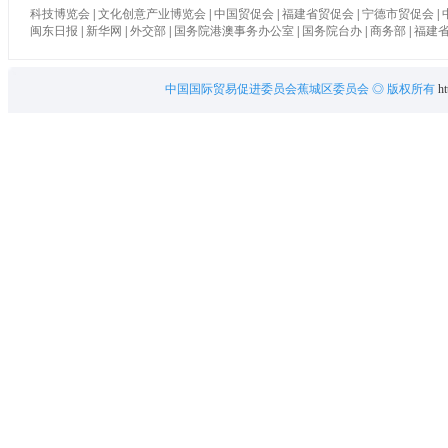
科技博览会
|
文化创意产业博览会
|
中国贸促会
|
福建省贸促会
|
宁德市贸促会
|
闽东日报
|
新华网
|
外交部
|
国务院港澳事务办公室
|
国务院台办
|
商务部
|
福建
中国国际贸易促进委员会蕉城区委员会
◎ 版权所有
ht