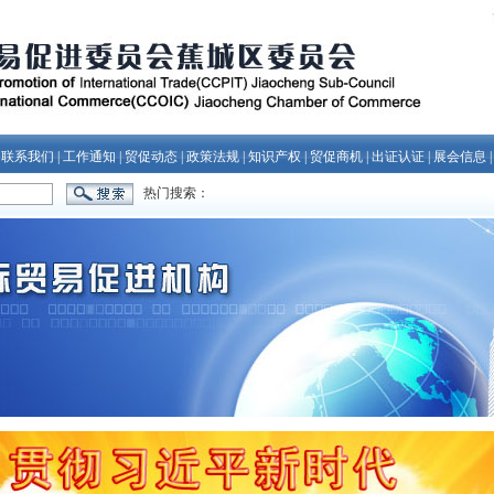
|
联系我们
|
工作通知
|
贸促动态
|
政策法规
|
知识产权
|
贸促商机
|
出证认证
|
展会信息
热门搜索：