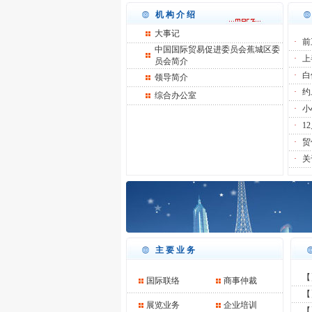
机构介绍
大事记
·
前
中国国际贸易促进委员会蕉城区委
·
上
员会简介
·
白
领导简介
·
约
综合办公室
·
小
·
1
·
贸
·
关
主要业务
【
国际联络
商事仲裁
【
展览业务
企业培训
【