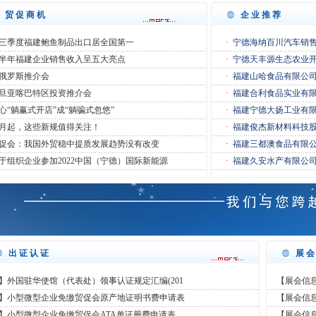
贸促商机
企业推荐
三季度福建鲍鱼制品出口居全国第一
·
宁德海纳百川汽车销
半年福建企业销售收入呈五大亮点
·
宁德天丰源生态农业
俄罗斯推介会
·
福建山哈食品有限公
旦亚喀巴特区投资推介会
·
福建合利食品实业有
心“躺赢式开店”成“躺骗式忽悠”
·
福建宁德大扬工业有
2月起，这些新规值得关注！
·
福建俊杰新材料科技
促会：我国外贸稳中提质发展趋势没有改变
·
福建三都澳食品有限
于组织企业参加2022中国（宁德）国际新能源
·
福建久安水产有限公
出证认证
展
】外国驻华使馆（代表处）领事认证规定汇编(201
【展会信息
】小型微型企业免缴贸促会原产地证明书费申请表
【展会信息
】小型微型企业免缴贸促会ATA单证册费申请表
【展会信息