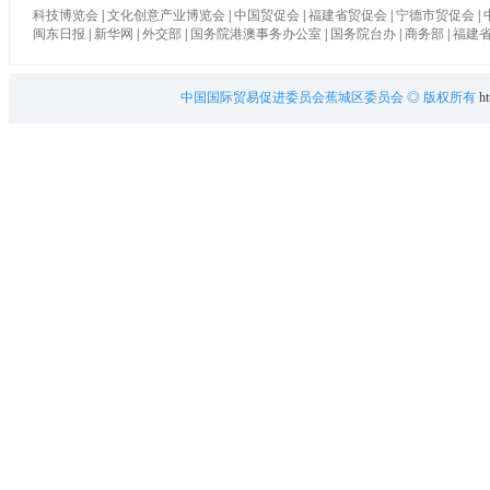
科技博览会
|
文化创意产业博览会
|
中国贸促会
|
福建省贸促会
|
宁德市贸促会
|
闽东日报
|
新华网
|
外交部
|
国务院港澳事务办公室
|
国务院台办
|
商务部
|
福建
中国国际贸易促进委员会蕉城区委员会
◎ 版权所有
ht