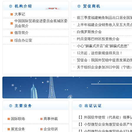
机构介绍
贸促商机
大事记
·
前三季度福建鲍鱼制品出口居全国
中国国际贸易促进委员会蕉城区委
·
上半年福建企业销售收入呈五大亮
员会简介
·
白俄罗斯推介会
领导简介
·
约旦亚喀巴特区投资推介会
综合办公室
·
小心“躺赢式开店”成“躺骗式忽悠”
·
12月起，这些新规值得关注！
·
贸促会：我国外贸稳中提质发展趋
·
关于组织企业参加2022中国（宁德
主要业务
出证认证
【】外国驻华使馆（代表处）领事认证
国际联络
商事仲裁
【】小型微型企业免缴贸促会原产
展览业务
企业培训
【】小型微型企业免缴贸促会ATA